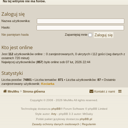
Na tej witrynie nie ma forów.
si
Zaloguj się
ę
Nazwa użytkownika:
Hasło:
Nie pamiętam hasła
Zapamiętaj mnie
Kto jest online
Jest
112
użytkowników online :: 0 zarejestrowanych, 0 ukrytych i 112 gości (wg danych z
ostatnich 720 minut)
Najwięcej użytkowników (
857
) było online sob 07 lut, 2026 22:44
Statystyki
Liczba postów:
74801
• Liczba tematów:
871
• Liczba użytkowników:
87
• Ostatnio
zarejestrowany użytkownik:
Kociarka
MruMru
Strona główna
Kontakt z nami
Copyright © 2008 - 2026 MruMru All rights reserved.
Technologię dostarcza
phpBB
® Forum Software © phpBB Limited
Style autor:
Arty
- phpBB 3.3 autor: MrGaby
Polski pakiet językowy dostarcza
phpBB.pl
Zasady ochrony danych osobowych
|
Regulamin