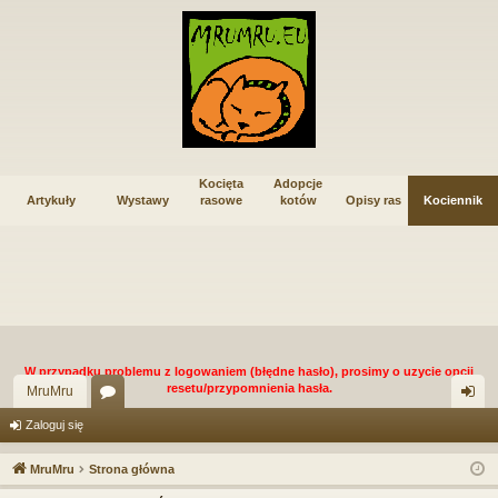
Kocięta
Adopcje
Artykuły
Wystawy
rasowe
kotów
Opisy ras
Kociennik
W przypadku problemu z logowaniem (błędne hasło), prosimy o uzycie opcji
resetu/przypomnienia hasła.
MruMru
or
al
Zaloguj się
a
og
MruMru
Strona główna
uj